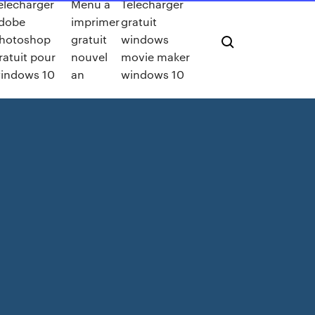
elecharger
Menu à
Telecharger
dobe
imprimer
gratuit
hotoshop
gratuit
windows
ratuit pour
nouvel
movie maker
indows 10
an
windows 10