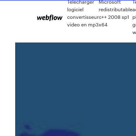
Telecharger
Microsoft
T
logiciel
redistributable
a
convertisseur
c++ 2008 sp1
p
video en mp3
x64
g
w