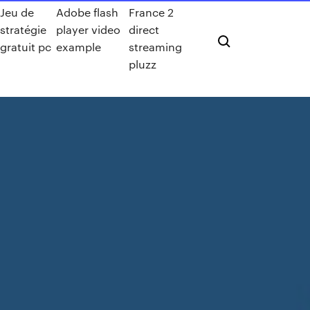
Jeu de
Adobe flash
France 2
stratégie
player video
direct
gratuit pc
example
streaming
pluzz